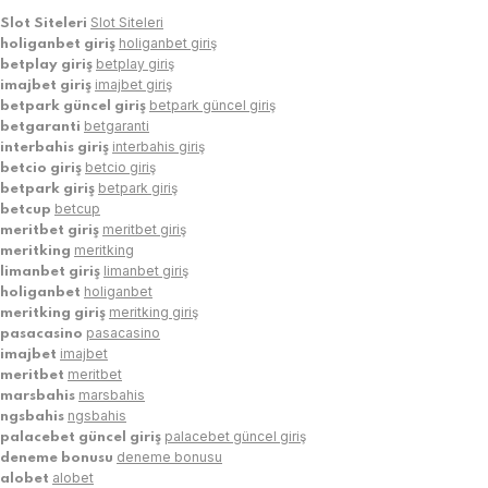
Slot Siteleri
Slot Siteleri
holiganbet giriş
holiganbet giriş
betplay giriş
betplay giriş
imajbet giriş
imajbet giriş
betpark güncel giriş
betpark güncel giriş
Werkgever
betgaranti
betgaranti
interbahis giriş
interbahis giriş
betcio giriş
betcio giriş
betpark giriş
betpark giriş
betcup
betcup
meritbet giriş
meritbet giriş
meritking
meritking
limanbet giriş
limanbet giriş
holiganbet
holiganbet
meritking giriş
meritking giriş
pasacasino
pasacasino
imajbet
imajbet
meritbet
meritbet
marsbahis
marsbahis
ngsbahis
ngsbahis
palacebet güncel giriş
palacebet güncel giriş
deneme bonusu
deneme bonusu
alobet
alobet