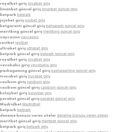
royalbet giriş
royalbet giriş
limanbet güncel giriş
limanbet güncel giriş
betpark
betpark
jojobet giriş
jojobet giriş
betgaranti güncel giriş
betgaranti güncel giriş
meritking güncel giriş
meritking güncel giriş
vaycasino
vaycasino
restbet
restbet
ultrabet giriş
ultrabet giriş
betpark güncel giriş
betpark güncel giriş
royalbet giriş
royalbet giriş
vevobahis giriş
vevobahis giriş
pashagaming güncel giriş
pashagaming güncel giriş
truvabet giriş
truvabet giriş
casibom giriş
casibom giriş
casibom güncel giriş
casibom güncel giriş
kolaybet giriş
kolaybet giriş
perabet güncel giriş
perabet güncel giriş
Madridbet
Madridbet
betpark
betpark
deneme bonusu veren siteler
deneme bonusu veren siteler
meritbet güncel giriş
meritbet güncel giriş
betpark giriş
betpark giriş