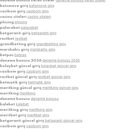
deneme bonusu veren siteler
deneme bonusu veren siteler
betsmove giriş
betsmove giriş
casibom giriş
casibom giriş
casino siteleri
casino siteleri
phising
phising
palacebet
palacebet
betgaranti giriş
betgaranti giriş
restbet
restbet
grandbetting giriş
grandbetting giriş
marsbahis giriş
marsbahis giriş
betpas
betpas
deneme bonusu 2026
deneme bonusu 2026
kolaybet güncel giriş
kolaybet güncel giriş
casibom giriş
casibom giriş
restbet güncel giriş
restbet güncel giriş
betmatik giriş
betmatik giriş
meritking güncel giriş
meritking güncel giriş
meritking
meritking
deneme bonusu
deneme bonusu
kalebet
kalebet
meritking giriş
meritking giriş
meritbet giriş
meritbet giriş
betgaranti güncel giriş
betgaranti güncel giriş
casibom giriş
casibom giriş