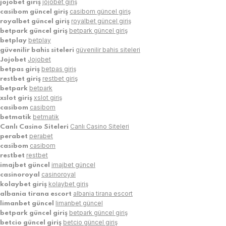
jojobet giriş
jojobet giriş
casibom güncel giriş
casibom güncel giriş
royalbet güncel giriş
royalbet güncel giriş
betpark güncel giriş
betpark güncel giriş
betplay
betplay
güvenilir bahis siteleri
güvenilir bahis siteleri
Jojobet
Jojobet
betpas giriş
betpas giriş
restbet giriş
restbet giriş
betpark
betpark
xslot giriş
xslot giriş
casibom
casibom
betmatik
betmatik
Canlı Casino Siteleri
Canlı Casino Siteleri
perabet
perabet
casibom
casibom
restbet
restbet
imajbet güncel
imajbet güncel
casinoroyal
casinoroyal
kolaybet giriş
kolaybet giriş
albania tirana escort
albania tirana escort
limanbet güncel
limanbet güncel
betpark güncel giriş
betpark güncel giriş
betcio güncel giriş
betcio güncel giriş