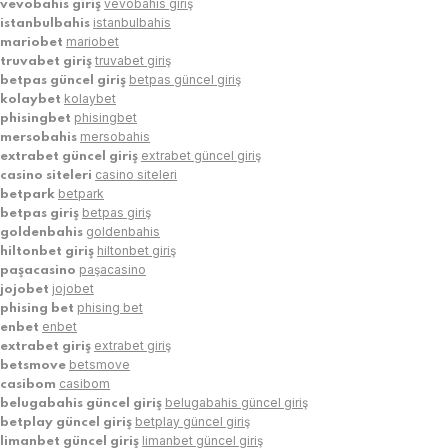
vevobahis giriş
vevobahis giriş
istanbulbahis
istanbulbahis
mariobet
mariobet
truvabet giriş
truvabet giriş
betpas güncel giriş
betpas güncel giriş
kolaybet
kolaybet
phisingbet
phisingbet
mersobahis
mersobahis
extrabet güncel giriş
extrabet güncel giriş
casino siteleri
casino siteleri
betpark
betpark
betpas giriş
betpas giriş
goldenbahis
goldenbahis
hiltonbet giriş
hiltonbet giriş
paşacasino
paşacasino
jojobet
jojobet
phising bet
phising bet
enbet
enbet
extrabet giriş
extrabet giriş
betsmove
betsmove
casibom
casibom
belugabahis güncel giriş
belugabahis güncel giriş
betplay güncel giriş
betplay güncel giriş
limanbet güncel giriş
limanbet güncel giriş