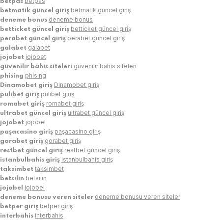
betpas
betpas
betmatik güncel giriş
betmatik güncel giriş
deneme bonus
deneme bonus
betticket güncel giriş
betticket güncel giriş
perabet güncel giriş
perabet güncel giriş
galabet
galabet
jojobet
jojobet
güvenilir bahis siteleri
güvenilir bahis siteleri
phising
phising
Dinamobet giriş
Dinamobet giriş
pulibet giriş
pulibet giriş
romabet giriş
romabet giriş
ultrabet güncel giriş
ultrabet güncel giriş
jojobet
jojobet
paşacasino giriş
paşacasino giriş
gorabet giriş
gorabet giriş
restbet güncel giriş
restbet güncel giriş
istanbulbahis giriş
istanbulbahis giriş
taksimbet
taksimbet
betsilin
betsilin
jojobel
jojobel
deneme bonusu veren siteler
deneme bonusu veren siteler
betper giriş
betper giriş
interbahis
interbahis