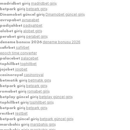
madridbet giriş
madridbet giriş
betpark giriş
betpark giriş
Dinamobet güncel giriş
Dinamobet güncel giriş
avrupabet
avrupabet
padişahbet
padişahbet
alobet giriş
alobet giriş
perabet giriş
perabet giriş
deneme bonusu 2026
deneme bonusu 2026
safirbet
safirbet
epoch time converter
palacebet
palacebet
tophillbet
tophillbet
jojobet
jojobet
casinoroyal
casinoroyal
betmatik giriş
betmatik giriş
betpark giriş
betpark giriş
romabet giriş
romabet giriş
betplay güncel giriş
betplay güncel giriş
tophillbet giriş
tophillbet giriş
betpark giriş
betpark giriş
restbet
restbet
betpark güncel giriş
betpark güncel giriş
marsbahis giriş
marsbahis giriş
marsbahis giriş