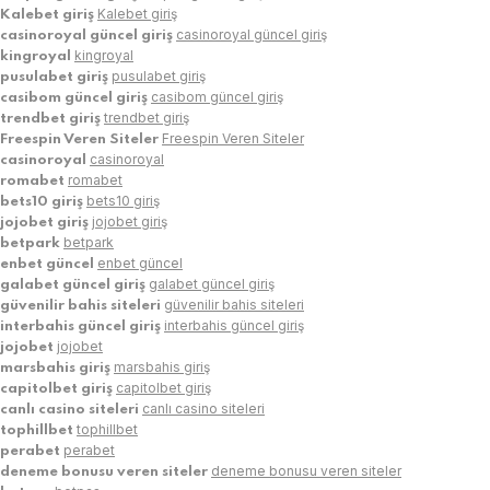
Kalebet giriş
Kalebet giriş
casinoroyal güncel giriş
casinoroyal güncel giriş
kingroyal
kingroyal
pusulabet giriş
pusulabet giriş
casibom güncel giriş
casibom güncel giriş
trendbet giriş
trendbet giriş
Freespin Veren Siteler
Freespin Veren Siteler
casinoroyal
casinoroyal
romabet
romabet
bets10 giriş
bets10 giriş
jojobet giriş
jojobet giriş
betpark
betpark
enbet güncel
enbet güncel
galabet güncel giriş
galabet güncel giriş
güvenilir bahis siteleri
güvenilir bahis siteleri
interbahis güncel giriş
interbahis güncel giriş
jojobet
jojobet
marsbahis giriş
marsbahis giriş
capitolbet giriş
capitolbet giriş
canlı casino siteleri
canlı casino siteleri
tophillbet
tophillbet
perabet
perabet
deneme bonusu veren siteler
deneme bonusu veren siteler