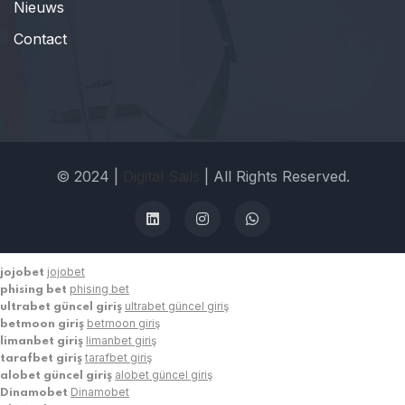
Nieuws
Contact
© 2024 |
Digital Sails
| All Rights Reserved.
jojobet
jojobet
phising bet
phising bet
ultrabet güncel giriş
ultrabet güncel giriş
betmoon giriş
betmoon giriş
limanbet giriş
limanbet giriş
tarafbet giriş
tarafbet giriş
alobet güncel giriş
alobet güncel giriş
Dinamobet
Dinamobet