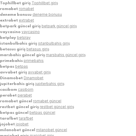
Tophillbet giriş
Tophillbet giriş
romabet
romabet
deneme bonusu
deneme bonusu
extrabet
extrabet
betpark güncel giriş
betpark güncel giriş
vaycasino
vaycasino
betplay
betplay
istanbulbahis giriş
istanbulbahis giriş
betasus giriş
betasus giriş
marsbahis güncel giriş
marsbahis güncel giriş
primebahis
primebahis
betpas
betpas
avvabet giriş
avvabet giriş
Dinamobet
Dinamobet
jupiterbahis giriş
jupiterbahis giriş
casibom
casibom
perabet
perabet
romabet güncel
romabet güncel
restbet güncel giriş
restbet güncel giriş
betpas güncel
betpas güncel
tarafbet
tarafbet
jojobet
jojobet
milanobet güncel
milanobet güncel
mariobet giriş
mariobet giriş